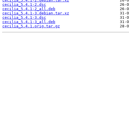
cecilia_5.4.1-2.debian.tar.xz
cecilia_5.4.1-2.dsc
cecilia_5.4.1-2_all.deb
cecilia_5.4.1-3.debian.tar.xz
cecilia_5.4.1-3.dsc
cecilia_5.4.1-3_all.deb
cecilia_5.4.1.orig.tar.gz