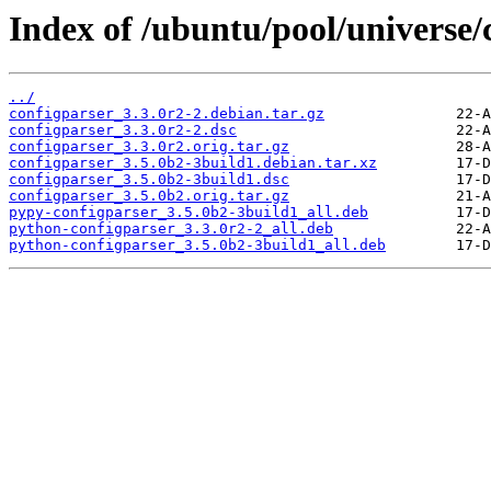
Index of /ubuntu/pool/universe/
../
configparser_3.3.0r2-2.debian.tar.gz
configparser_3.3.0r2-2.dsc
configparser_3.3.0r2.orig.tar.gz
configparser_3.5.0b2-3build1.debian.tar.xz
configparser_3.5.0b2-3build1.dsc
configparser_3.5.0b2.orig.tar.gz
pypy-configparser_3.5.0b2-3build1_all.deb
python-configparser_3.3.0r2-2_all.deb
python-configparser_3.5.0b2-3build1_all.deb